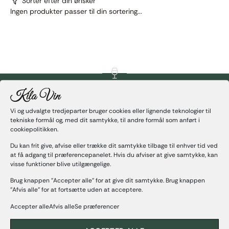
Sorter efter din ønsker
Ingen produkter passer til din sortering...
Følg med på facebook
Vi og udvalgte tredjeparter bruger cookies eller lignende teknologier til
Følg med på instagram
tekniske formål og, med dit samtykke, til andre formål som anført i
Kila Vin
cookiepolitikken.
Hos Kila
Vin vil I opleve en faglig men usnobbet tilgang til vinens
verden. Vi nyder samarbejdet med vores vinproducenter og
Du kan frit give, afvise eller trække dit samtykke tilbage til enhver tid ved
føler en vis stolthed over at kunne formidle netop deres vine til
at få adgang til præferencepanelet. Hvis du afviser at give samtykke, kan
visse funktioner blive utilgængelige.
vores kunder, ligesom vi nyder den gode smag og
sammensætning af vin og mad.
Brug knappen "Accepter alle" for at give dit samtykke. Brug knappen
"Afvis alle" for at fortsætte uden at acceptere.
Shoppen
Hvidvin
Accepter alleAfvis alleSe præferencer
Rødvin