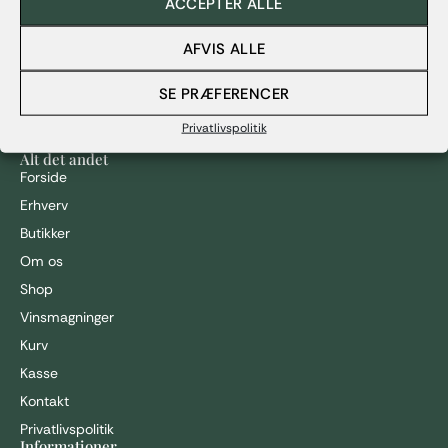
ACCEPTER ALLE
Rosévin
Dessertvin
AFVIS ALLE
Mousserende
Spiritus
SE PRÆFERENCER
Smagskasser
Privatlivspolitik
Tilbud
Alt det andet
Forside
Erhverv
Butikker
Om os
Shop
Vinsmagninger
Kurv
Kasse
Kontakt
I alt
0,00
kr.
Privatlivspolitik
GÅ TIL KASSE
VIS KURV
Informationer