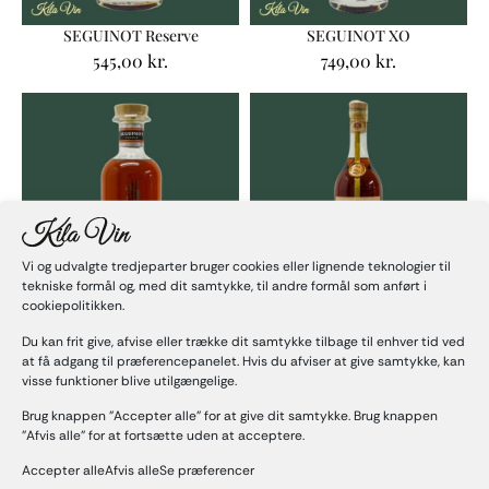
SEGUINOT Reserve
SEGUINOT XO
545,00
kr.
749,00
kr.
Vi og udvalgte tredjeparter bruger cookies eller lignende teknologier til
tekniske formål og, med dit samtykke, til andre formål som anført i
cookiepolitikken.
Seguinots NAPOLEON
Seguinots Réserve de la Famille
Du kan frit give, afvise eller trække dit samtykke tilbage til enhver tid ved
649,00
kr.
1.500,00
kr.
at få adgang til præferencepanelet. Hvis du afviser at give samtykke, kan
visse funktioner blive utilgængelige.
Brug knappen "Accepter alle" for at give dit samtykke. Brug knappen
"Afvis alle" for at fortsætte uden at acceptere.
Accepter alleAfvis alleSe præferencer