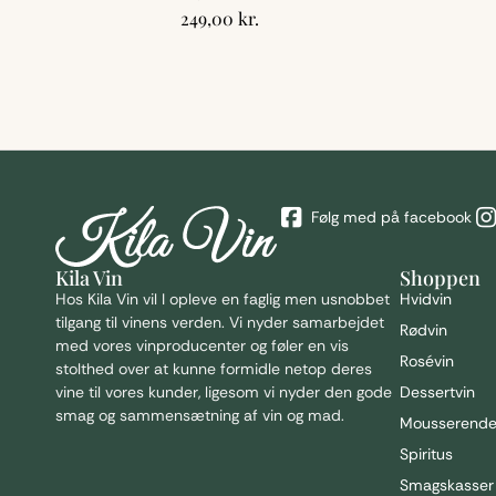
249,00
kr.
Følg med på facebook
Kila Vin
Shoppen
Hos Kila
Vin vil I opleve en faglig men usnobbet
Hvidvin
tilgang til vinens verden. Vi nyder samarbejdet
Rødvin
med vores vinproducenter og føler en vis
Rosévin
stolthed over at kunne formidle netop deres
vine til vores kunder, ligesom vi nyder den gode
Dessertvin
0,00
kr.
I alt
smag og sammensætning af vin og mad.
Mousserend
GÅ TIL KASSE
VIS KURV
Spiritus
Smagskasser