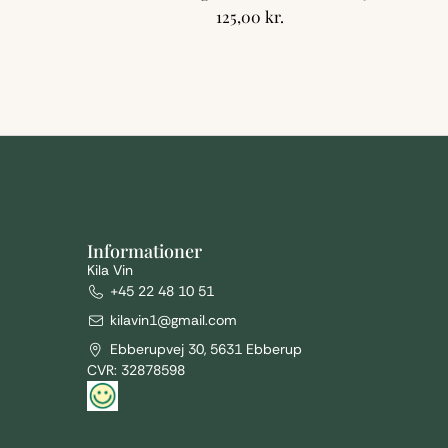
125,00
kr.
Informationer
Kila Vin
+45 22 48 10 51
kilavin1@gmail.com
Ebberupvej 30, 5631 Ebberup
CVR: 32878598