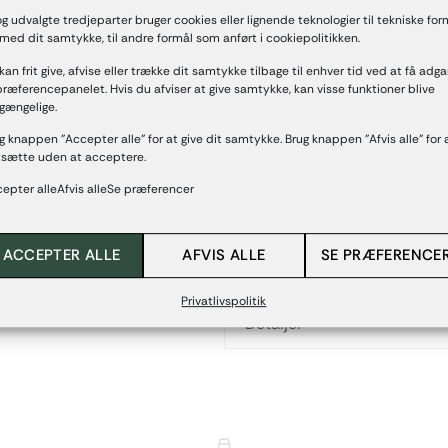
smagsoplevelser takket være d
og udvalgte tredjeparter bruger cookies eller lignende teknologier til tekniske for
 med dit samtykke, til andre formål som anført i cookiepolitikken.
Med det såkaldte ‘entry-level’
kan frit give, afvise eller trække dit samtykke tilbage til enhver tid ved at få adg
som er mere komplekse, og der
 præferencepanelet. Hvis du afviser at give samtykke, kan visse funktioner blive
fulde potentiale i deres appell
lgængelige.
Inden for denne mangfoldighe
g knappen "Accepter alle" for at give dit samtykke. Brug knappen "Afvis alle" for 
tsætte uden at acceptere.
sorterne Grenache, Syrah, Car
med sorterne Grenache, Cinsau
epter alleAfvis alleSe præferencer
Hvidvinene er lavet med Grena
Til IGP Méditerranée kommer d
ACCEPTER ALLE
AFVIS ALLE
SE PRÆFERENCE
vinstokke og hvidvinene fra V
Privatlivspolitik
Detaljer