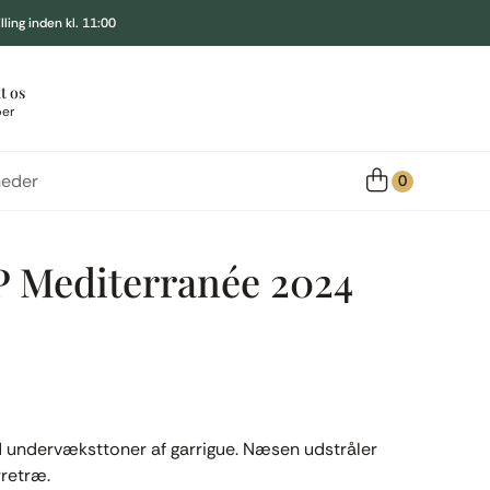
ling inden kl. 11:00
t os
per
eder
0
P Mediterranée 2024
 undervæksttoner af garrigue. Næsen udstråler
rretræ.