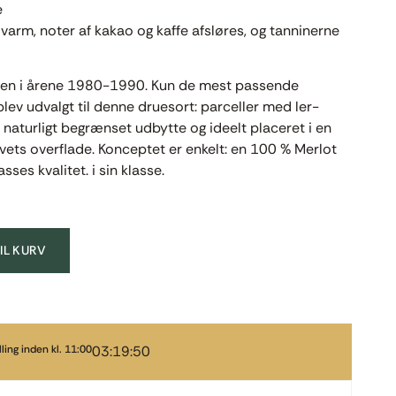
e
arm, noter af kakao og kaffe afsløres, og tanninerne
rden i årene 1980-1990. Kun de mest passende
blev udvalgt til denne druesort: parceller med ler-
 naturligt begrænset udbytte og ideelt placeret i en
vets overflade. Konceptet er enkelt: en 100 % Merlot
ses kvalitet. i sin klasse.
TIL KURV
ling inden kl. 11:00
03:19:49