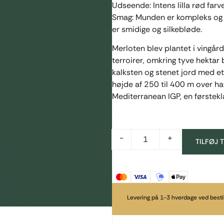
Udseende: Intens lilla rød farv
Smag: Munden er kompleks og v
er smidige og silkebløde.
Merloten blev plantet i vingå
terroirer, omkring tyve hektar 
kalksten og stenet jord med et
højde af 250 til 400 m over ha
Mediterranean IGP, en førsteklas
-
+
TILFØJ 
Levering på 1-3 hverdage ved bestil