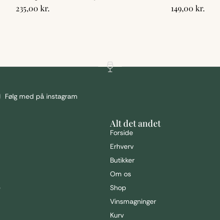
235,00
kr.
149,00
kr.
Følg med på instagram
Alt det andet
Forside
Erhverv
Butikker
Om os
e
Shop
Vinsmagninger
Kurv