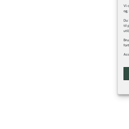
Vi 
og,
Du 
til
uti
Bru
for
Acc