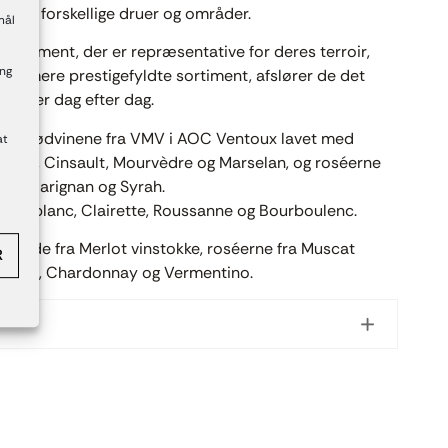
eres forskellige druer og områder.
mål
-sortiment, der er repræsentative for deres terroir,
ang
es mere prestigefyldte sortiment, afslører de det
ationer dag efter dag.
d er rødvinene fra VMV i AOC Ventoux lavet med
at
ignan, Cinsault, Mourvèdre og Marselan, og roséerne
lt, Carignan og Syrah.
che blanc, Clairette, Roussanne og Bourboulenc.
e røde fra Merlot vinstokke, roséerne fra Muscat
R
iognier, Chardonnay og Vermentino.