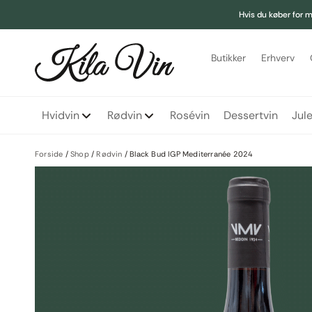
Hvis du køber for me
Indkøbskurv
Butikker
Erhverv
Levering på 1-3 hverdage ved bestilling inden kl. 11:00
Køb for
999,00
kr.
mere for gratis fragt
Din kurv er tom.
Hvidvin
Rødvin
Rosévin
Dessertvin
Jul
Forside
/
Shop
/
Rødvin
/
Black Bud IGP Mediterranée 2024