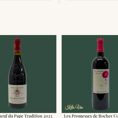
euf du Pape Tradition 2023
Les Promesses de Rocher C