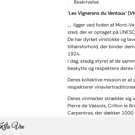
Beskrivelse
‘Les Vignerons du Ventoux’ (V
…. ligger ved foden af ​​Mont-
sted, der er optaget på UNESCO
De har dyrket vinstokke og lave
tilhørsforhold, der binder dem
1924.
I dag, stadig styret af de samm
beskytte og respektere deres d
Deres kollektive mission er at
respekterer vinavlertradition
Deres vinmarker strækker sig o
Pierre de Vassols, Crillon le 
Carpentras, der dækker 1000 
45 med hectoliters. /hektar og 
Deres viden og erfaring giver d