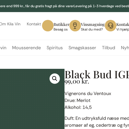
re end 999 kr., får du gratis fragt på dine varer
Levering på 1-3 hverdage ved bestil
Om Kila Vin
Kontakt
Butikker
Vinsmagning
Kontak
Besøg os
Skal du med?
Vi hjæl
evin
Mousserende
Spiritus
Smagskasser
Tilbud
Nyh
Black Bud IG
99,00
kr.
Vignerons du Ventoux
Drue: Merlot
Alkohol: 14,5
Duft: En udtryksfuld næse med
aromaer af eg, cedertræ og fy