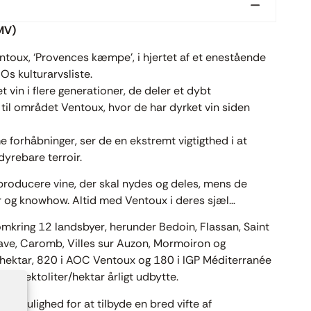
MV)
Ventoux, ‘Provences kæmpe’, i hjertet af et enestående
s kulturarvsliste.
t vin i flere generationer, de deler et dybt
 til området Ventoux, hvor de har dyrket vin siden
e forhåbninger, ser de en ekstremt vigtigthed i at
yrebare terroir.
 producere vine, der skal nydes og deles, mens de
er og knowhow. Altid med Ventoux i deres sjæl…
mkring 12 landsbyer, herunder Bedoin, Flassan, Saint
Brave, Caromb, Villes sur Auzon, Mormoiron og
hektar, 820 i AOC Ventoux og 180 i IGP Méditerranée
65 hektoliter/hektar årligt udbytte.
em mulighed for at tilbyde en bred vifte af