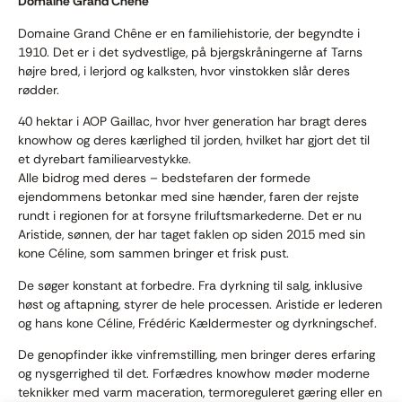
Domaine Grand Chêne
Domaine Grand Chêne er en familiehistorie, der begyndte i
1910. Det er i det sydvestlige, på bjergskråningerne af Tarns
højre bred, i lerjord og kalksten, hvor vinstokken slår deres
rødder.
40 hektar i AOP Gaillac, hvor hver generation har bragt deres
knowhow og deres kærlighed til jorden, hvilket har gjort det til
et dyrebart familiearvestykke.
Alle bidrog med deres – bedstefaren der formede
ejendommens betonkar med sine hænder, faren der rejste
rundt i regionen for at forsyne friluftsmarkederne. Det er nu
Aristide, sønnen, der har taget faklen op siden 2015 med sin
kone Céline, som sammen bringer et frisk pust.
De søger konstant at forbedre. Fra dyrkning til salg, inklusive
høst og aftapning, styrer de hele processen. Aristide er lederen
og hans kone Céline, Frédéric Kældermester og dyrkningschef.
De genopfinder ikke vinfremstilling, men bringer deres erfaring
og nysgerrighed til det. Forfædres knowhow møder moderne
teknikker med varm maceration, termoreguleret gæring eller en