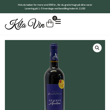
Hvis du køber for mere end 999 kr., får du gratis fragt på dine varer
Levering på 1-3 hverdage ved bestilling inden kl. 11:00
Indkøbskurv
0
Køb for
999,00
kr.
mere for gratis fragt
Din kurv er tom.