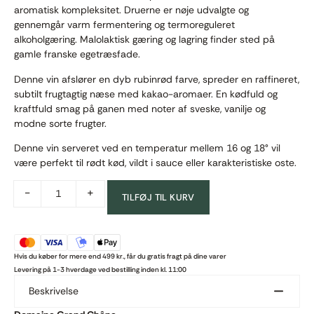
aromatisk kompleksitet. Druerne er nøje udvalgte og
gennemgår varm fermentering og termoreguleret
alkoholgæring. Malolaktisk gæring og lagring finder sted på
gamle franske egetræsfade.
Denne vin afslører en dyb rubinrød farve, spreder en raffineret,
subtilt frugtagtig næse med kakao-aromaer. En kødfuld og
kraftfuld smag på ganen med noter af sveske, vanilje og
modne sorte frugter.
Denne vin serveret ved en temperatur mellem 16 og 18° vil
være perfekt til rødt kød, vildt i sauce eller karakteristiske oste.
-
+
TILFØJ TIL KURV
Hvis du køber for mere end 499 kr., får du gratis fragt på dine varer
Levering på 1-3 hverdage ved bestilling inden kl. 11:00
Beskrivelse