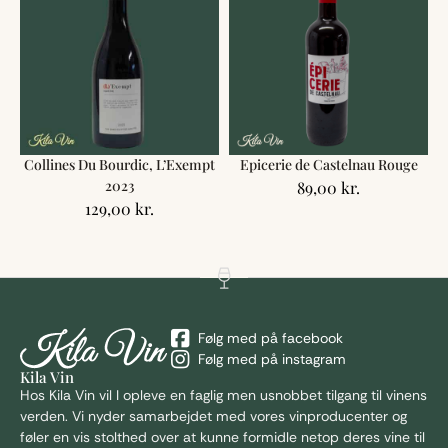
Collines Du Bourdic, L’Exempt
Epicerie de Castelnau Rouge
2023
89,00
kr.
129,00
kr.
Følg med på facebook
Følg med på instagram
Kila Vin
Hos Kila
Vin vil I opleve en faglig men usnobbet tilgang til vinens
verden. Vi nyder samarbejdet med vores vinproducenter og
føler en vis stolthed over at kunne formidle netop deres vine til