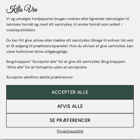
patenteret energieffektiv proces til at frigive alle druesortens
aromaer. Deres årgange af rødvine, hvidvine og rosévine er
produceret ved gæring af indfødte druesorter og forfædres
Vi og udvalgte tredjeparter bruger cookies eller lignende teknologier til
druesorter som Braucol (eller Fer Servadou), Duras, Loin de l’œil
tekniske formål og, med dit samtykke, til andre formål som anført i
(Len-de-lel), Mauzac, Syrah eller endda Sauvignon.
cookiepolitikken.
Du kan frit give, afvise eller trække dit samtykke tilbage til enhver tid ved
Deres arbejde belønnes med appellationer, en garanti for lokal
at få adgang til præferencepanelet. Hvis du afviser at give samtykke, kan
produktion med beherskelse af knowhow og terroirs: AOP
visse funktioner blive utilgængelige.
Gaillac, AOP Gaillac Premières Côtes, IGP Côtes du Tarn, IGP
Comte Tolosan og Vin de France. Siden marts 2021 og 2020-
Brug knappen "Accepter alle" for at give dit samtykke. Brug knappen
årgangene er de blevet mærket HVE niveau 3 (High
"Afvis alle" for at fortsætte uden at acceptere.
Environmental Value). At være HVE er løftet og garantien for
Accepter alleAfvis alleSe præferencer
den lave indvirkning fra deres arbejdsteknikker, på miljøet og af
den biodiversitet, der er til stede i hele deres vingård.
ACCEPTER ALLE
Takket være de seneste investeringer i
vinfremstillingsprocessen kan de udtrykke al deres kreativitet
AFVIS ALLE
og højne kvaliteten. Denne kontinuerlige eksperimentering
sikrer, at de er på forkant med moderne vindyrkning.
SE PRÆFERENCER
Privatlivspolitik
Detaljer