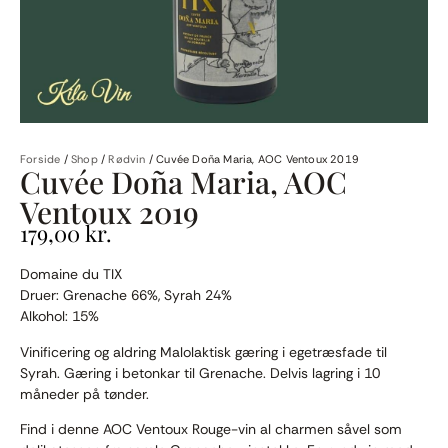
Forside
/
Shop
/
Rødvin
/
Cuvée Doña Maria, AOC Ventoux 2019
Cuvée Doña Maria, AOC
Ventoux 2019
179,00
kr.
Domaine du TIX
Druer: Grenache 66%, Syrah 24%
Alkohol: 15%
Vinificering og aldring Malolaktisk gæring i egetræsfade til
Syrah. Gæring i betonkar til Grenache. Delvis lagring i 10
måneder på tønder.
Find i denne AOC Ventoux Rouge-vin al charmen såvel som