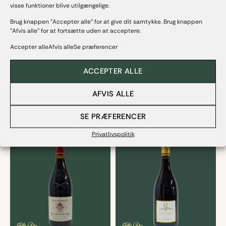
2018 og har produceret økologisk vin siden 2020. Disse to
visse funktioner blive utilgængelige.
standarder for bæredygtighed definerer deres filosofi om at
Brug knappen "Accepter alle" for at give dit samtykke. Brug knappen
beskytte miljøet og samtidig producere højkvalitetsvine år efter
"Afvis alle" for at fortsætte uden at acceptere.
år.
Accepter alleAfvis alleSe præferencer
Detaljer
ACCEPTER ALLE
AFVIS ALLE
SE PRÆFERENCER
Relaterede produkter
Privatlivspolitik