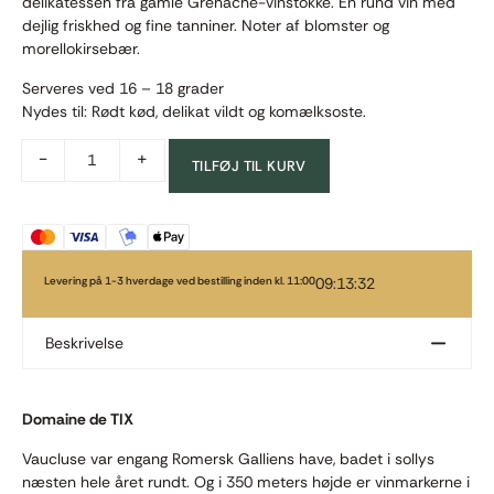
delikatessen fra gamle Grenache-vinstokke. En rund vin med
dejlig friskhed og fine tanniner. Noter af blomster og
morellokirsebær.
Serveres ved 16 – 18 grader
Nydes til: Rødt kød, delikat vildt og komælksoste.
-
+
TILFØJ TIL KURV
Levering på 1-3 hverdage ved bestilling inden kl. 11:00
09:13:32
Beskrivelse
Domaine de TIX
Vaucluse var engang Romersk Galliens have, badet i sollys
næsten hele året rundt. Og i 350 meters højde er vinmarkerne i