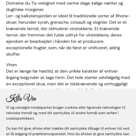
Domaine du Tix velsignet med varme dage, kølige nætter og
dugfriske morgener.
Ler- og kalkstensjorden er ideel til traditionelle sorter af Rhone-
druer, herunder syrah, grenache, cinsault og viognier. Det er et
krævende terroir, der stimulerer vinstokkene. Et krævende
terroir, der fremmer det fulde udtryk for vinstokkene, deres
ejendom er bearbejdet i hånden for at producere
exceptionelle frugter, som, når de først er vinificeret, aldrig
skuffer.
Vinen
Det er længe før høsttid, at den unikke karakter af enhver
årgang begynder at tage form. Det hele starter selvfølgelig med
en exceptionel drue, men det er tidskrævende og omhyggeligt
manuelt arbejde, der resulterer i en virkelig fin vin.
Den lille størrelse af deres vingård gør håndværksmæssige
metoder mulige; manuel afblomstring, beskæring, udtynding af
Vi og udvalgte tredjeparter bruger cookies eller lignende teknologier til
tekniske formål og, med dit samtykke, til andre formål som anført i
drueklaserne og bearbejdning af bladoverfladen for bedre at
cookiepolitikken.
beskytte og pleje frugten.
Du kan frit give, afvise eller trække dit samtykke tilbage til enhver tid ved
Tix opnåede High Environmental Value-certificeringen (HEV) i
at få adgang til præferencepanelet. Hvis du afviser at give samtykke, kan