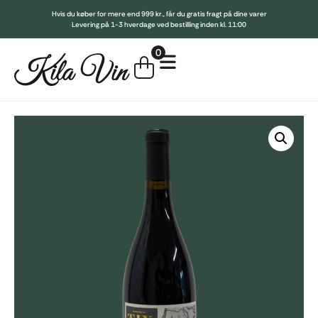
Hvis du køber for mere end 999 kr., får du gratis fragt på dine varer
Levering på 1-3 hverdage ved bestilling inden kl. 11:00
Indkøbskurv
0
Køb for
999,00
kr.
mere for gratis fragt
Din kurv er tom.