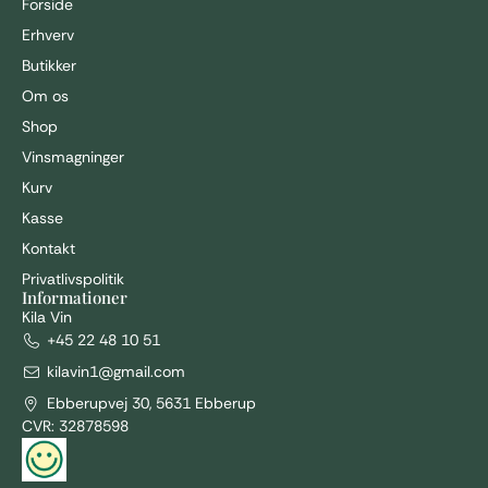
Forside
Erhverv
Butikker
Om os
Shop
Vinsmagninger
Kurv
Kasse
Kontakt
I alt
0,00
kr.
Privatlivspolitik
GÅ TIL KASSE
VIS KURV
Informationer
Kila Vin
+45 22 48 10 51
kilavin1@gmail.com
Ebberupvej 30, 5631 Ebberup
CVR: 32878598