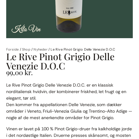
Forside
/
Shop
/
Nyheder
/
Le Rive Pinot Grigio Delle Venezie D.O.C
Le Rive Pinot Grigio Delle
Venezie D.O.C
99,00
kr.
Le Rive Pinot Grigio Delle Venezie D.O.C. er en klassisk
norditaliensk hvidvin, der kombinerer friskhed, let frugt og en
elegant, tør stil.
Den kommer fra appellationen Delle Venezie, som dækker
områder i Veneto, Friuli-Venezia Giulia og Trentino-Alto Adige —
nogle af de mest anerkendte områder for Pinot Grigio.
Vinen er lavet på 100 % Pinot Grigio-druer fra kalkholdige jorde
i det nordøstlige Italien. Druerne presses skånsomt, og mosten