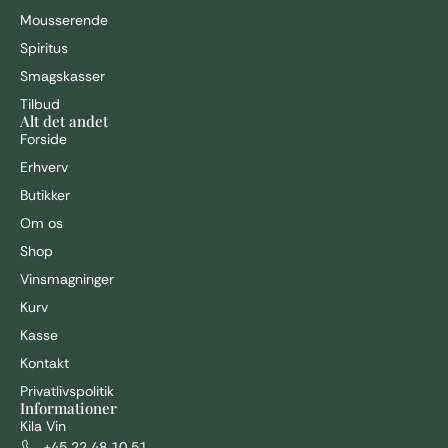
Mousserende
Spiritus
Smagskasser
Tilbud
Alt det andet
Forside
Erhverv
Butikker
Om os
Shop
Vinsmagninger
Kurv
Kasse
Kontakt
I alt
0,00
kr.
Privatlivspolitik
GÅ TIL KASSE
VIS KURV
Informationer
Kila Vin
+45 22 48 10 51