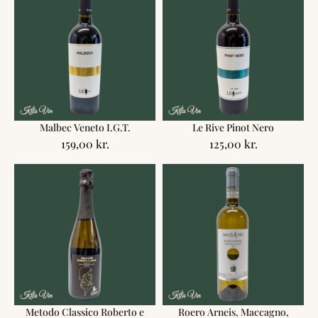
Malbec Veneto I.G.T.
Le Rive Pinot Nero
159,00
kr.
125,00
kr.
Metodo Classico Roberto e
Roero Arneis, Maccagno,