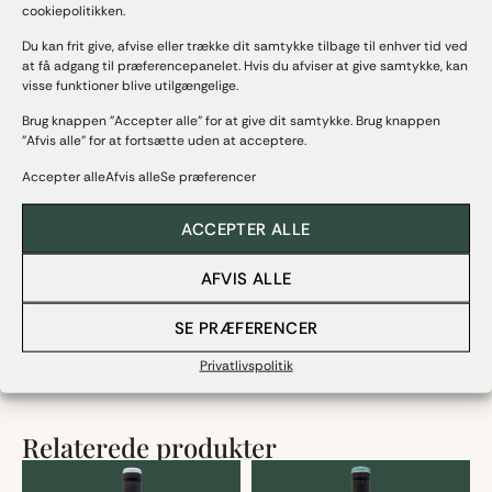
produktions plantesundhedsbeskyttelse.
cookiepolitikken.
Minimal gødskning, computerstyret drypvanding, hvor det er
Du kan frit give, afvise eller trække dit samtykke tilbage til enhver tid ved
at få adgang til præferencepanelet. Hvis du afviser at give samtykke, kan
nødvendigt, forårsbeskæring og en fuldt mekaniseret høst giver
visse funktioner blive utilgængelige.
dem mulighed for hurtigt at høste og levere et produkt til
kælderen med det rette modningsniveau og ved en ideel
Brug knappen "Accepter alle" for at give dit samtykke. Brug knappen
temperatur, selv ved høst om natten, under de bedste
"Afvis alle" for at fortsætte uden at acceptere.
hygiejniske og sanitære forhold, i temperaturkontrollerede
Accepter alleAfvis alleSe præferencer
beholdere.
Vingården råder ialt over ca. 300 hektar landbrugsjord i
ACCEPTER ALLE
området omkring Ponte di Piave i Veneto
AFVIS ALLE
Detaljer
SE PRÆFERENCER
Privatlivspolitik
Relaterede produkter