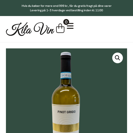
Hvis du køber for mere end 999 kr., får du gratis fragt på dine varer
Levering på 1-3 hverdage ved bestilling inden kl. 11:00
Indkøbskurv
0
Køb for
999,00
kr.
mere for gratis fragt
Din kurv er tom.