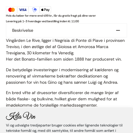
Hvis du køber for mere end 499 kr., får du gratis fragt på dine varer
Levering på 1-3 hverdage ved bestilling inden kl. 11:00
Beskrivelse
Vingården Le Rive, ligger i Negrisia di Ponte di Piave i provinsen
Treviso, i den østlige del af Gioiosa et Amorosa Marca
Trevigiana, 30 kilometer fra Venedig.
Her det Bonato-familien som siden 1888 har produceret vin.
De betydelige investeringer i modernisering af kælderen og
renovering af vinmarkerne bekræfter dedikationen og
passionen for vin hos Gino og hans sønner Luigi og Andrea.
En bred vifte af druesorter diversificerer de mange linjer af
både flaske- og bulkvine, hvilket giver dem mulighed for at
imødekomme de forskellige markedssegmenter.
Alle vinmarker drives med træningssystemer med begrænset
udvikling og lav knopbelastning med en produktion pr. enkelt
Vi og udvalgte tredjeparter bruger cookies eller lignende teknologier til
plante på 1-3 kg, der følger kriterierne for integreret
tekniske formål og, med dit samtykke, til andre formål som anført i