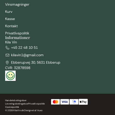
Vinsmagninger
Kurv
Kasse
Kontakt
I alt
0,00
kr.
Privatlivspolitik
GÅ TIL KASSE
VIS KURV
Informationer
Kila Vin
+45 22 48 10 51
kilavin1@gmail.com
Ebberupvej 30, 5631 Ebberup
CVR: 32878598
Handelsbetingelser
Leveringsbetingelser
Privatlivspolitik
Cookiepolitik
© 2026 KilaVin.dk
Designet af
Auxo