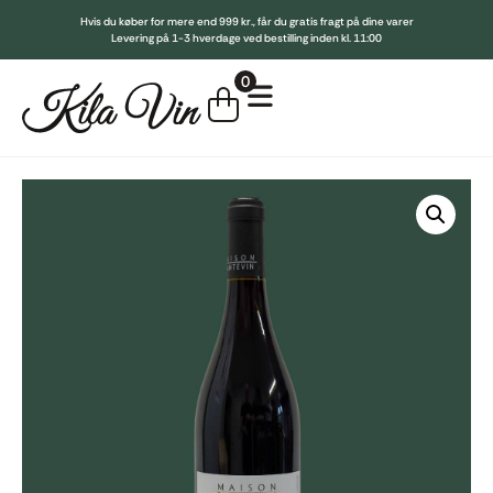
Hvis du køber for mere end 999 kr., får du gratis fragt på dine varer
Levering på 1-3 hverdage ved bestilling inden kl. 11:00
Indkøbskurv
0
Køb for
999,00
kr.
mere for gratis fragt
Din kurv er tom.