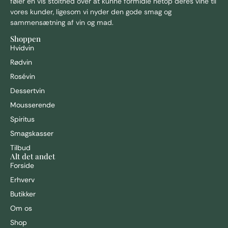
føler en vis stolthed over at kunne formidle netop deres vine til
vores kunder, ligesom vi nyder den gode smag og
sammensætning af vin og mad.
Shoppen
Hvidvin
Rødvin
Rosévin
Dessertvin
Mousserende
Spiritus
Smagskasser
Tilbud
Alt det andet
Forside
Erhverv
Butikker
Om os
Shop