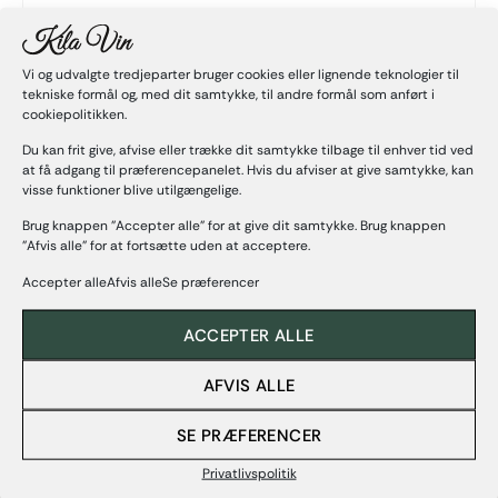
Vi og udvalgte tredjeparter bruger cookies eller lignende teknologier til
tekniske formål og, med dit samtykke, til andre formål som anført i
cookiepolitikken.
Relaterede produkter
Du kan frit give, afvise eller trække dit samtykke tilbage til enhver tid ved
at få adgang til præferencepanelet. Hvis du afviser at give samtykke, kan
visse funktioner blive utilgængelige.
Brug knappen "Accepter alle" for at give dit samtykke. Brug knappen
"Afvis alle" for at fortsætte uden at acceptere.
Accepter alleAfvis alleSe præferencer
ACCEPTER ALLE
Pur Merlot, Rocher-Corbin
Chateauneuf du Pape Tradition
AFVIS ALLE
2023
249,00
kr.
235,00
kr.
SE PRÆFERENCER
Privatlivspolitik