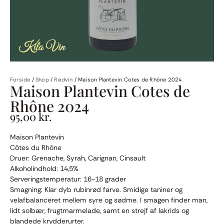
Forside
/
Shop
/
Rødvin
/
Maison Plantevin Cotes de Rhône 2024
Maison Plantevin Cotes de
Rhône 2024
95,00
kr.
Maison Plantevin
Côtes du Rhône
Druer: Grenache, Syrah, Carignan, Cinsault
Alkoholindhold: 14,5%
Serveringstemperatur: 16-18 grader
Smagning: Klar dyb rubinrød farve. Smidige taniner og
velafbalanceret mellem syre og sødme. I smagen finder man,
lidt solbær, frugtmarmelade, samt en strejf af lakrids og
blandede krydderurter.